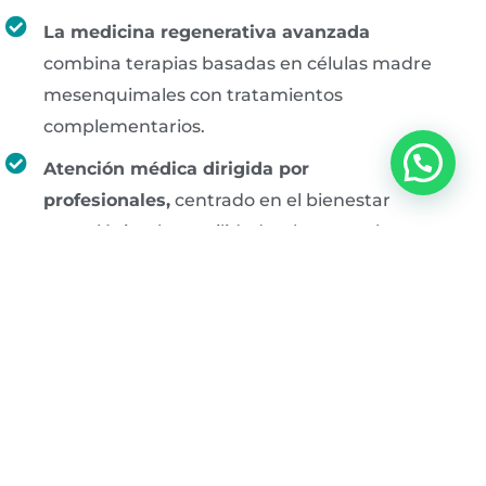
La medicina regenerativa avanzada
combina terapias basadas en células madre
mesenquimales con tratamientos
complementarios.
Atención médica dirigida por
profesionales,
centrado en el bienestar
neurológico, la movilidad y el apoyo a largo
plazo.
4,7 Estrellas en Google
Seguridad HIPAA
Pacientes de más de 12 países
AGENDA TU EVALUACIÓN GRATUITA